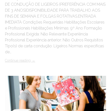
DE CONDUÇÃO DE LIGEIROS (PREFERÊNCIA COM MAIS
DE 3 ANOS)DISPONIBILIDADE PARA TRABALHO AOS
FINS DE SEMANA E FOLGAS ROTATIVAS.ENTRADA
IMEDIATA Condições Requeridas Habilitações Escolares
e Profissionais Habilitações Mínimas: 9º Ano Formação
Profissional Exigida: Não Relevante Experiência
Profissional Experiência anterior: Não Outros Requisitos
Tipo(s) de carta condução: Ligeiros Normas específicas
de…
Continue reading
→