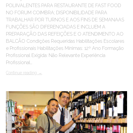
POLIIVALENTES PARA RESTAURANTE DE FAST FOOD
NO FORUM COIMBRA; DISPONIBILIDADE PARA
TRABALHAR POR TURNOS E AOS FINS DE SEMANAAS
FUNÇÕES SÃO DIFERENCIADAS E INCLUEM A
PREPARAÇÃO DAS REFEIÇÕES E O ATENDIMENTO AO
BALCÃO Condições Requeridas Habilitações Escolares
e Profissionais Habilitações Mínimas: 12º Ano Formação
Profissional Exigida: Não Relevante Experiência
Profissional…
Continue reading
→