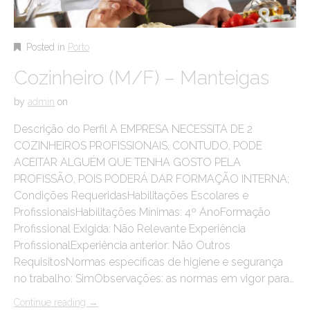
Posted in
Porto
Cozinheiro (M/F) – Manteigas
by
admin
on
Descrição do Perfil A EMPRESA NECESSITA DE 2
COZINHEIROS PROFISSIONAIS, CONTUDO, PODE
ACEITAR ALGUÉM QUE TENHA GOSTO PELA
PROFISSÃO, POIS PODERÁ DAR FORMAÇÃO INTERNA;
Condições RequeridasHabilitações Escolares e
ProfissionaisHabilitações Mínimas: 4º AnoFormação
Profissional Exigida: Não Relevante Experiência
ProfissionalExperiência anterior: Não Outros
RequisitosNormas específicas de higiene e segurança
no trabalho: SimObservações: as normas em vigor para…
Continue reading
→