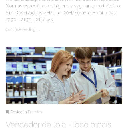
Normas específicas de higiene e segurança no trabalho:
Sim Observações: 4H/Dia – 20H/Semana Horário das
17:30 – 21:30H 2 Folgas…
Continue reading
→
Posted in
Distritos
Vendedor de loja -Todo o país