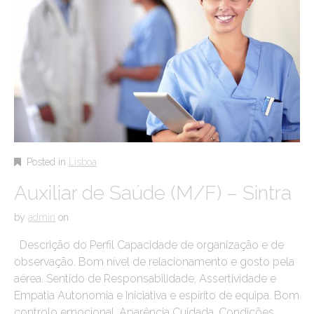
Posted in
Lisboa
Auxiliar de Saúde (M/F) – Sintra
by
admin
on
Descrição do Perfil Capacidade de organização e de
observação. Bom nível de relacionamento e gosto pela
aérea. Sentido de Responsabilidade, Assertividade e
Empatia Autonomia e Iniciativa e espírito de equipa. Bom
controlo emocional. Aparência Cuidada. Condições