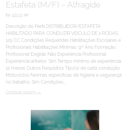
Estafeta (M/F) – Alfragide
by
admin
on
Descrição do Perfil DISTRIBUIDOR/ESTAFETA
HABILITADO PARA CONDUZIR VEICULO DE 2 RODAS,
125 CC Condições Requeridas Habilitações Escolares e
Profissionais Habilitações Mínimas: 9º Ano Formação
Profissional Exigida: Não Experiência Profissional
Experiência anterior: Sim Tempo mínimo de experiência:
12 meses Outros Requisitos Tipo(s) de carta condução:
Motociclos Normas específicas de higiene e segurança
no trabalho: Sim Condições…
Continue reading
→