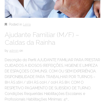
Posted in
Leiria
Ajudante Familiar (M/F) –
Caldas da Rainha
by
admin
on
Descrição do Perfil AJUDANTE FAMILIAR PARA PRESTAR
CUIDADOS A IDOSOS (REFEIÇÕES, HIGIENE E LIMPEZA
DE ESPAÇOES COMUNS), COM OU SEM EXPERIÊNCIA.
DISPONIBILIDADE PARA TRABALHAR POR TURNOS –
8H ÀS 16H / 16H ÀS 00H / 00H ÀS 8H, COM O
RESPETIVO PAGAMENTO DE SUBSÍDIO DE TURNO.
Condições Requeridas Habilitações Escolares e
Profissionais Habilitações Mínimas: 4º…