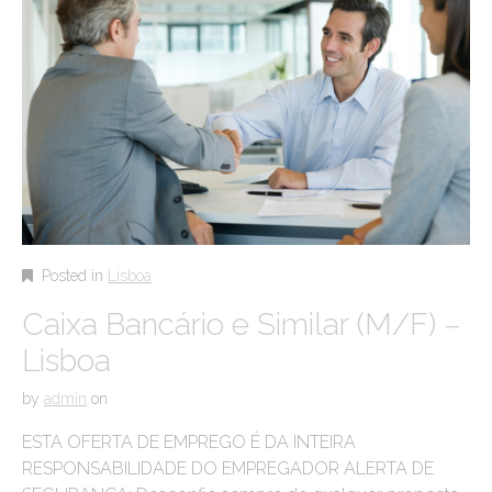
Posted in
Lisboa
Caixa Bancário e Similar (M/F) –
Lisboa
by
admin
on
ESTA OFERTA DE EMPREGO É DA INTEIRA
RESPONSABILIDADE DO EMPREGADOR ALERTA DE