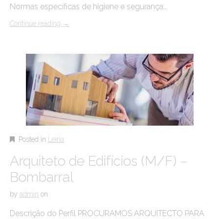
Normas específicas de higiene e segurança…
Continue reading
→
Posted in
Leiria
Arquiteto de Edifícios (M/F) –
Bombarral
by
admin
on
Descrição do Perfil PROCURAMOS ARQUITECTO PARA