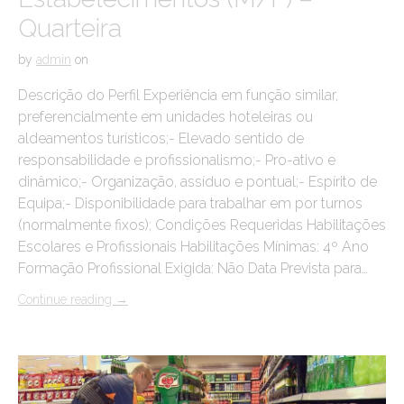
Quarteira
by
admin
on
Descrição do Perfil Experiência em função similar,
preferencialmente em unidades hoteleiras ou
aldeamentos turísticos;- Elevado sentido de
responsabilidade e profissionalismo;- Pro-ativo e
dinâmico;- Organização, assíduo e pontual;- Espírito de
Equipa;- Disponibilidade para trabalhar em por turnos
(normalmente fixos); Condições Requeridas Habilitações
Escolares e Profissionais Habilitações Mínimas: 4º Ano
Formação Profissional Exigida: Não Data Prevista para…
Continue reading
→