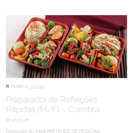
Posted in
Coimbra
Preparador de Refeições
Rápidas (M/F) – Coimbra
by
admin
on
Descrição do Perfil PRETENDE-SE PESSOAS