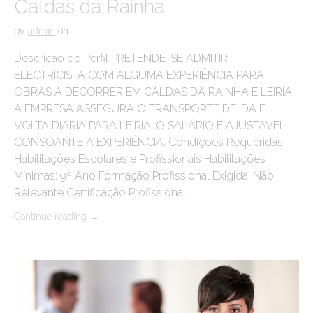
Caldas da Rainha
by
admin
on
Descrição do Perfil PRETENDE-SE ADMITIR
ELECTRICISTA COM ALGUMA EXPERIÊNCIA PARA
OBRAS A DECORRER EM CALDAS DA RAINHA E LEIRIA.
A EMPRESA ASSEGURA O TRANSPORTE DE IDA E
VOLTA DIÁRIA PARA LEIRIA. O SALÁRIO É AJUSTÁVEL
CONSOANTE A EXPERIÊNCIA. Condições Requeridas
Habilitações Escolares e Profissionais Habilitações
Mínimas: 9º Ano Formação Profissional Exigida: Não
Relevante Certificação Profissional:…
Continue reading
→