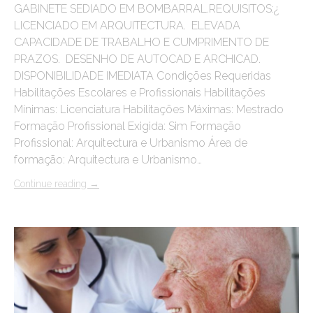
GABINETE SEDIADO EM BOMBARRAL.REQUISITOS:¿
LICENCIADO EM ARQUITECTURA. ELEVADA
CAPACIDADE DE TRABALHO E CUMPRIMENTO DE
PRAZOS. DESENHO DE AUTOCAD E ARCHICAD.
DISPONIBILIDADE IMEDIATA Condições Requeridas
Habilitações Escolares e Profissionais Habilitações
Mínimas: Licenciatura Habilitações Máximas: Mestrado
Formação Profissional Exigida: Sim Formação
Profissional: Arquitectura e Urbanismo Área de
formação: Arquitectura e Urbanismo…
Continue reading
→