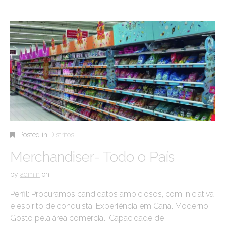
Posted in
Distritos
Merchandiser- Todo o País
by
admin
on
Perfil: Procuramos candidatos ambiciosos, com iniciativa
e espírito de conquista. Experiência em Canal Moderno;
Gosto pela área comercial; Capacidade de