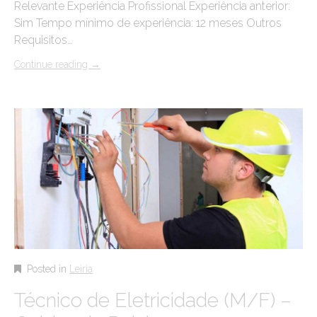
Relevante Experiência Profissional Experiência anterior:
Sim Tempo mínimo de experiência: 12 meses Outros
Requisitos…
Continue reading
→
Posted in
Leiria
Técnico de Eletricidade (M/F) –