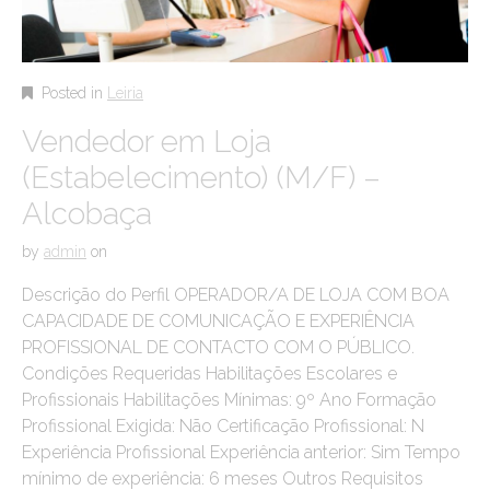
Posted in
Leiria
Vendedor em Loja
(Estabelecimento) (M/F) –
Alcobaça
by
admin
on
Descrição do Perfil OPERADOR/A DE LOJA COM BOA
CAPACIDADE DE COMUNICAÇÃO E EXPERIÊNCIA
PROFISSIONAL DE CONTACTO COM O PÚBLICO.
Condições Requeridas Habilitações Escolares e
Profissionais Habilitações Mínimas: 9º Ano Formação
Profissional Exigida: Não Certificação Profissional: N
Experiência Profissional Experiência anterior: Sim Tempo
mínimo de experiência: 6 meses Outros Requisitos