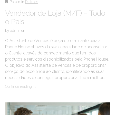
Posted in
Distritos
Vendedor de Loja (M/F) – Todo
o País
by
admin
on
O Assistente de Vendas é peça determinante para a
Phone House através da sua capacidade de aconselhar
o Cliente, através do conhecimento que tem dos
produtos e serviços disponibilizados pela Phone House.
O objetivo do Assistente de Vendas é de proporcionar
serviço de excelência ao cliente, identificando as suas
necessidades e conseguir proporcionar-lhe a melhor…
Continue reading
→