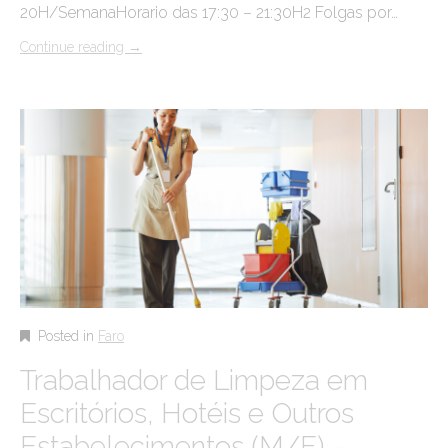
20H/SemanaHorario das 17:30 – 21:30H2 Folgas por…
Continue reading
→
Posted in
Faro
Trabalhador de Limpeza em
Escritórios, Hotéis e Outros
Estabelecimentos (M/F) –