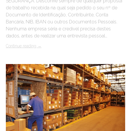
SEGURANÇA: Desconfie sempre de qualquer proposta
de trabalho recebida na qual seja pedido o seu nº de
Documento de Identificação, Contribuinte, Conta
Bancária, NIB, IBAN ou outros Documentos Pessoais.
Nenhuma empresa séria e credível precisa destes
dados, antes de realizar uma entrevista pessoal…
Continue reading
→