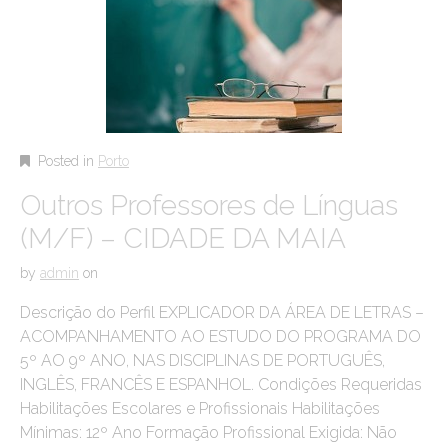
Posted in
Porto
Outros Professores de Línguas
(M/F) – CIDADE DA MAIA
by
admin
on
Descrição do Perfil EXPLICADOR DA ÁREA DE LETRAS –
ACOMPANHAMENTO AO ESTUDO DO PROGRAMA DO
5º AO 9º ANO, NAS DISCIPLINAS DE PORTUGUÊS,
INGLÊS, FRANCÊS E ESPANHOL. Condições Requeridas
Habilitações Escolares e Profissionais Habilitações
Mínimas: 12º Ano Formação Profissional Exigida: Não