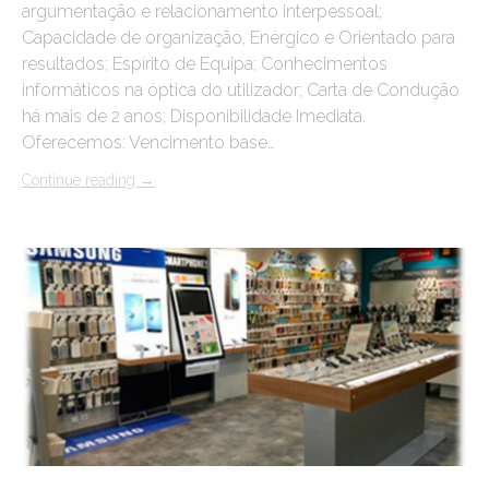
argumentação e relacionamento interpessoal;
Capacidade de organização, Enérgico e Orientado para
resultados; Espírito de Equipa; Conhecimentos
informáticos na óptica do utilizador; Carta de Condução
há mais de 2 anos; Disponibilidade Imediata.
Oferecemos: Vencimento base…
Continue reading
→