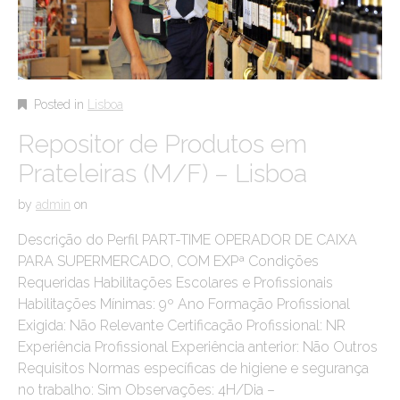
Posted in
Lisboa
Repositor de Produtos em
Prateleiras (M/F) – Lisboa
by
admin
on
Descrição do Perfil PART-TIME OPERADOR DE CAIXA
PARA SUPERMERCADO, COM EXPª Condições
Requeridas Habilitações Escolares e Profissionais
Habilitações Mínimas: 9º Ano Formação Profissional
Exigida: Não Relevante Certificação Profissional: NR
Experiência Profissional Experiência anterior: Não Outros
Requisitos Normas específicas de higiene e segurança
no trabalho: Sim Observações: 4H/Dia –