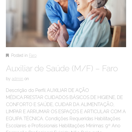
Posted in
Faro
Auxiliar de Saúde (M/F) – Faro
by
admin
on
Descrição do Perfil AUXILIAR DE AÇÃO
MÉDICA.PRESTAR CUIDADOS BÁSICOS DE HIGIENE, DE
CONFORTO E SAÚDE, CUIDAR DA ALIMENTAÇÃO,
LIMPAR E ARRUMAR OS ESPAÇOS E ARTICULAR COM A
EQUIPA TÉCNICA. Condições Requeridas Habilitações
Escolares e Profissionais Habilitações Mínimas: 9º Ano