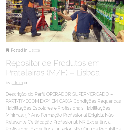
Posted in
Lisboa
Repositor de Produtos em
Prateleiras (M/F) – Lisboa
by
admin
on
Descrição do Perfil OPERADOR SUPERMERCADO –
PART-TIMECOM EXPª EM CAIXA Condições Requeridas
Habilitações Escolares e Profissionais Habilitações
Mínimas: 9º Ano Formação Profissional Exigida: Não
Relevante Certificação Profissional: NR Experiência
Profissional Experiência anterior: Não Outros Requisitos