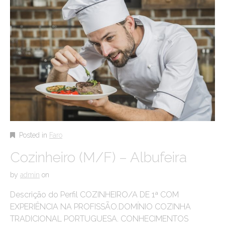
Posted in
Faro
Cozinheiro (M/F) – Albufeira
by
admin
on
Descrição do Perfil COZINHEIRO/A DE 1ª COM
EXPERIÊNCIA NA PROFISSÃO.DOMÍNIO COZINHA
TRADICIONAL PORTUGUESA. CONHECIMENTOS