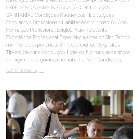
Descrição do Perfil PRETENDE-SE CANALIZADOR COM
EXPERIÊNCIA PARA INSTALAÇÃO DE LOUÇAS
SANITÁRIAS Condições Requeridas Habilitações
Escolares e Profissionais Habilitações Mínimas: 6º Ano
Formação Profissional Exigida: Não Relevante
Experiência Profissional Experiência anterior: Sim Tempo
mínimo de experiência: 6 meses Outros Requisitos
Tipo(s) de carta condução: Ligeiros Normas específicas
de higiene e segurança no trabalho: Sim Condições…
Continue reading
→