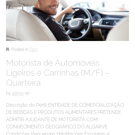
Posted in
Faro
Motorista de Automóveis
Ligeiros e Carrinhas (M/F) –
Quarteira
by
admin
on
Descrição do Perfil ENTIDADE DE COMERCIALIZAÇÃO
DE BEBIDAS E PRODUTOS ALIMENTARES PRETENDE
ADMITIR AJUDANTE DE MOTORISTA COM
CONHECIMENTO GEOGRÁFICO DO ALGARVE.
Condições Requeridas Habilitações Escolares e