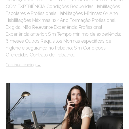
COM EXPERIÊNCIA Condições Requeridas Habilitações
Escolares e Profissionais Habilitações Mínimas: 6º Ano
Habilitações Máximas: 12º Ano Formação Profissional
Exigida: Não Relevante Experiência Profissional
Experiência anterior: Sim Tempo mínimo de experiência:
6 meses Outros Requisitos Normas específicas de
higiene e segurança no trabalho: Sim Condições
Oferecidas Contrato de Trabalho…
Continue reading
→