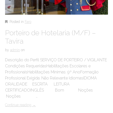
Posted in
Faro
Porteiro de Hotelaria (M/F) –
Tavira
by
admin
on
Descrição do Perfil SERVIÇO DE PORTEIRO / VIGILANTE
Condições RequeridasHabilitações Escolares e
ProfissionaisHabilitações Mínimas: 9º AnoFormação
Profissional Exigida: Não Relevante IdiomasIDIOMA
ORALIDADE ESCRITA LEITURA
CERTIFICADOINGLÊS Bom Noções
Noções …
Continue reading
→