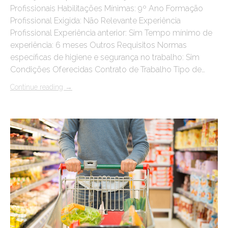
Profissionais Habilitações Mínimas: 9º Ano Formação
Profissional Exigida: Não Relevante Experiência
Profissional Experiência anterior: Sim Tempo mínimo de
experiência: 6 meses Outros Requisitos Normas
específicas de higiene e segurança no trabalho: Sim
Condições Oferecidas Contrato de Trabalho Tipo de…
Continue reading
→