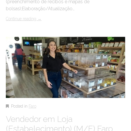
(preenchimento de recibos e mapas de
bolsas);Elaboração/Atualização…
Continue reading
→
Posted in
Faro
Vendedor em Loja
(Estabelecimento) (M/F) Faro