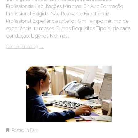
Profissionais Habilitações Mínimas: 6º Ano Formação
Profissional Exigida: Não Relevante Experiência
Profissional Experiência anterior: Sim Tempo mínimo de
experiência: 12 meses Outros Requisitos Tipo(s) de carta
condução: Ligeiros Normas…
Continue reading
→
Posted in
Faro