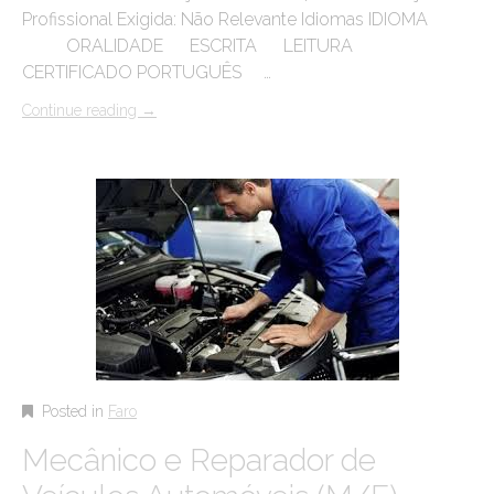
Profissional Exigida: Não Relevante Idiomas IDIOMA
ORALIDADE ESCRITA LEITURA
CERTIFICADO PORTUGUÊS …
Continue reading
→
Posted in
Faro
Mecânico e Reparador de