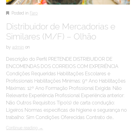
Posted in
Faro
Distribuidor de Mercadorias e
Similares (M/F) – Olhão
by
admin
on
Descrição do Perfil PRETENDE DISTRIBUIDOR DE
ENCOMENDAS DOS CORREIOS COM EXPERIÊNCIA
Condições Requeridas Habilitações Escolares e
Profissionais Habilitações Mínimas: 9º Ano Habilitações
Máximas: 12º Ano Formação Profissional Exigida: Não
Relevante Experiência Profissional Experiência anterior:
Não Outros Requisitos Tipo(s) de carta condução:
Ligeiros Normas específicas de higiene e segurança no
trabalho: Sim Condições Oferecidas Contrato de…
Continue reading
→