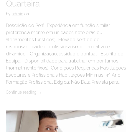
Quarteira
by
admin
on
Descrição do Perfil Experiência em função similar,
preferencialmente em unidades hoteleiras ou
aldeamentos turísticos;- Elevado sentido de
responsabilidade e profissionalismo;- Pro-ativo e
dinâmico;- Organização, assíduo e pontual;- Espírito de
Equipa;- Disponibilidade para trabalhar em por turnos
(normalmente fixos); Condições Requeridas Habilitações
Escolares e Profissionais Habilitações Mínimas: 4º Ano
Formação Profissional Exigida: Não Data Prevista para…
Continue reading
→