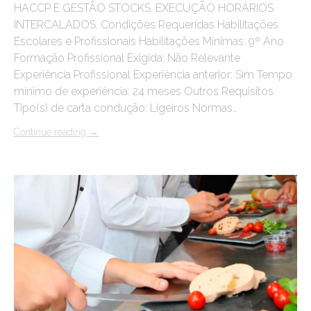
HACCP E GESTÃO STOCKS. EXECUÇÃO HORÁRIOS
INTERCALADOS. Condições Requeridas Habilitações
Escolares e Profissionais Habilitações Mínimas: 9º Ano
Formação Profissional Exigida: Não Relevante
Experiência Profissional Experiência anterior: Sim Tempo
mínimo de experiência: 24 meses Outros Requisitos
Tipo(s) de carta condução: Ligeiros Normas…
Continue reading
→