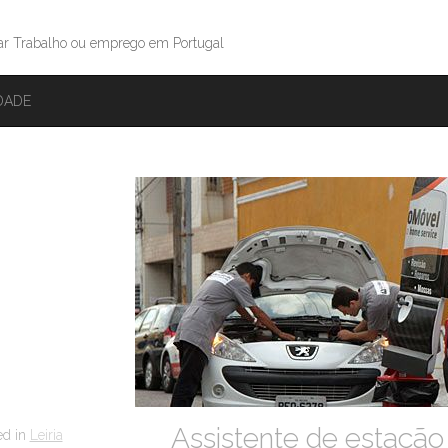
ar Trabalho ou emprego em Portugal
IDADE
Assistente de estação
ed in
Leiria