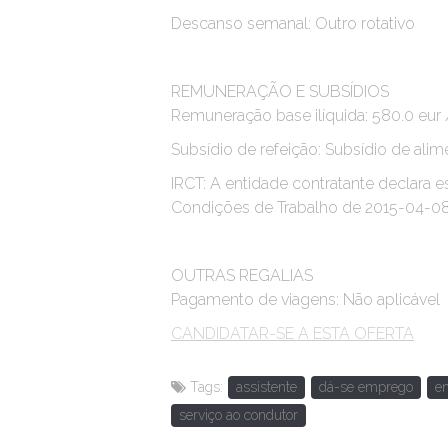
Descanso semanal: Outro rotativo
REMUNERAÇÃO E SUBSÍDIOS
Remuneração base ilíquida: 580.0 eur
Subsídio de refeição: Subsídio de alim
IRCT: A entidade contratante declara es
Condições de Trabalho de 2015-04-0
OUTRAS REGALIAS
Pagamento de viagens: Não aplicável
CANDIDATAR-SE A ESTA OFERTA
Tags:
assistente
dá-se emprego
e
serviço ao condutor