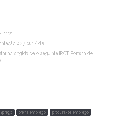
 / mês
entação 4.27 eur / dia
tar abrangida pelo seguinte IRCT: Portaria de
8
mprego
oferta emprego
procura-se emprego