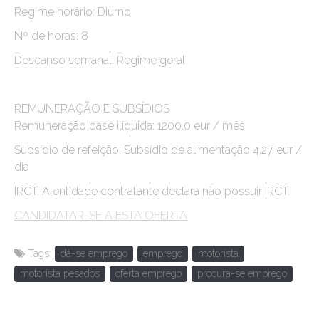
Regime horário: Diurno
Nº de horas: 8
Descanso semanal: Regime geral
REMUNERAÇÃO E SUBSÍDIOS
Remuneração base ilíquida: 1200.0 eur / mês
Subsídio de refeição: Subsídio de alimentação 4.27 eur /
dia
IRCT: A entidade contratante declara não possuir IRCT.
CANDIDATAR-SE A ESTA OFERTA
Tags:
dá-se emprego
emprego
motorista
motorista pesados
oferta emprego
procura-se emprego