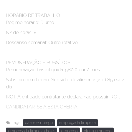
HORÁRIO DE TRABALHO
Regime horário: Diurno
Nº de horas: 8
Descanso semanal: Outro rotativo
REMUNERAÇÃO E SUBSÍDIOS
Remuneração base ilíquida: 580.0 eur / mês
Subsídio de refeição: Subsídio de alimentação 1.85 eur /
dia
IRCT: A entidade contratante declara não possuir IRCT.
CANDIDATAR-SE A ESTA OFERTA
Tags:
dá-se emprego
empregada limpeza
empregada limpeza hotel
emprego
oferta emprego