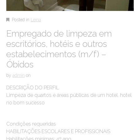
Posted in
Leiria
Empregado de limpeza em
escritórios, hotéis e outros
estabelecimentos (m/f) –
Óbidos
by
admin
on
DESCRIÇÃO DO PERFIL
Limpeza de quartos e áreas públicas de um hotel. hotel
no bom sucesso
Condições requeridas
HABILITAÇÕES ESCOLARES E PROFISSIONAIS
Habilitações mínimas: 4º ano