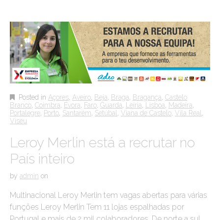
Posted in
Açores
,
Aveiro
,
Beja
,
Braga
,
Bragança
,
Castelo
Branco
,
Coimbra
,
Évora
,
Faro
,
Guarda
,
Leiria
,
Lisboa
,
Madeira
,
Portalegre
,
Porto
,
Santarém
,
Setúbal
,
Viana de Castelo
,
Vila Real
,
Viseu
Leroy Merlin está a recrutar no
País inteiro
by
admin
on
Multinacional Leroy Merlin tem vagas abertas para várias
funções Leroy Merlin Tem 11 lojas espalhadas por
Portugal e mais de 2 mil colaboradores. De norte a sul