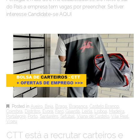
do País a empresa tem vagas por preencher. Se tiver
interesse Candidate-se AQUI
Posted in
Aveiro
,
Beja
,
Braga
,
Bragança
,
Castelo Branco
,
Coimbra
,
Distritos
,
Évora
,
Faro
,
Guarda
,
Leiria
,
Lisboa
,
Madeira
,
Portalegre
,
Porto
,
Santarém
,
Setúbal
,
Viana de Castelo
,
Vila Real
,
Viseu
CTT está a recrutar carteiros e