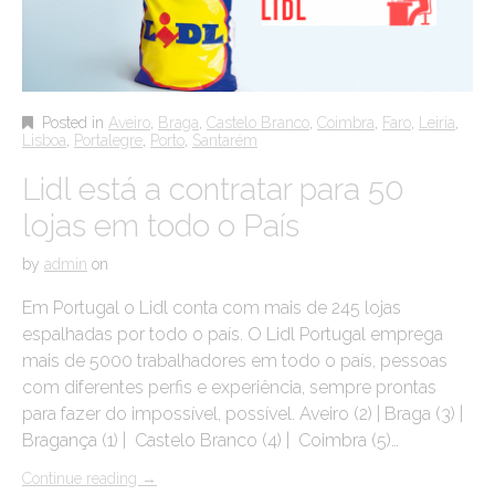
Posted in
Aveiro
,
Braga
,
Castelo Branco
,
Coimbra
,
Faro
,
Leiria
,
Lisboa
,
Portalegre
,
Porto
,
Santarém
Lidl está a contratar para 50
lojas em todo o País
by
admin
on
Em Portugal o Lidl conta com mais de 245 lojas
espalhadas por todo o país. O Lidl Portugal emprega
mais de 5000 trabalhadores em todo o país, pessoas
com diferentes perfis e experiência, sempre prontas
para fazer do impossível, possível. Aveiro (2) | Braga (3) |
Bragança (1) | Castelo Branco (4) | Coimbra (5)…
Continue reading
→