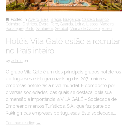
Posted in
Aveiro
,
Beja
,
Braga
,
Bragança
,
Castelo Branco
,
Coimbra
,
Distritos
,
Évora
,
Faro
,
Guarda
,
Leiria
,
Lisboa
,
Madeira
,
Portalegre
,
Porto
,
Santarém
,
Setúbal
,
Viana de Castelo
,
Viseu
Hotéis Vila Galé estão a recrutar
no País inteiro
by
admin
on
O grupo Vila Galé é um dos principais grupos hoteleiros
portugueses e integra o ranking das 207 maiores
empresas hoteleiras a nível mundial. É composto por
diversas sociedades, das quais se destaca, pela sua
dimensão e importância, a VILA GALÉ – Sociedade de
Empreendimentos Turísticos, S.A., que faz parte do
Raking 1 das empresas portuguesas. Esta sociedade,…
Continue reading
→