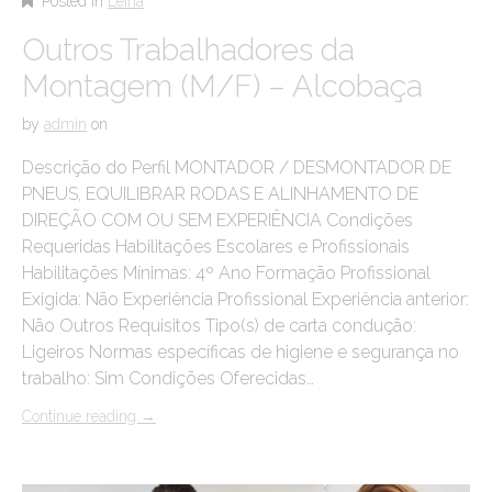
Posted in
Leiria
Outros Trabalhadores da
Montagem (M/F) – Alcobaça
by
admin
on
Descrição do Perfil MONTADOR / DESMONTADOR DE
PNEUS, EQUILIBRAR RODAS E ALINHAMENTO DE
DIREÇÃO COM OU SEM EXPERIÊNCIA Condições
Requeridas Habilitações Escolares e Profissionais
Habilitações Mínimas: 4º Ano Formação Profissional
Exigida: Não Experiência Profissional Experiência anterior:
Não Outros Requisitos Tipo(s) de carta condução:
Ligeiros Normas específicas de higiene e segurança no
trabalho: Sim Condições Oferecidas…
Continue reading
→