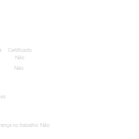
 Certificado
m Não
m Não
ses
rança no trabalho: Não