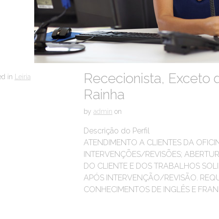
Rececionista, Exceto 
ed in
Leiria
Rainha
by
admin
on
Descrição do Perfil
ATENDIMENTO A CLIENTES DA OFIC
INTERVENÇÕES/REVISÕES; ABERTUR
DO CLIENTE E DOS TRABALHOS SOLI
APÓS INTERVENÇÃO/REVISÃO. REQU
CONHECIMENTOS DE INGLÊS E FRAN