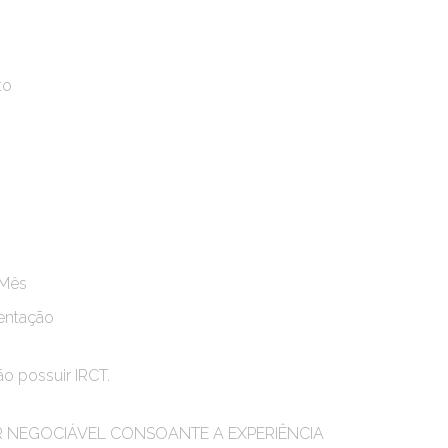
to
/Mês
mentação
ão possuir IRCT.
SER NEGOCIÁVEL CONSOANTE A EXPERIÊNCIA