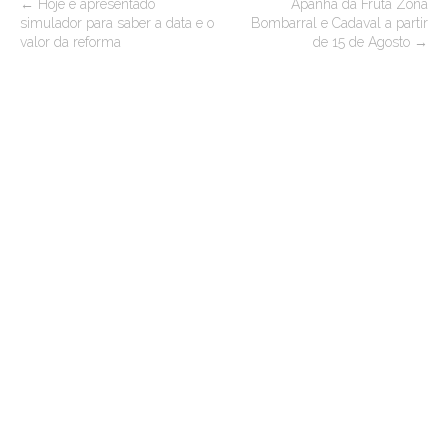
P
←
Hoje é apresentado
Apanha da Fruta Zona
simulador para saber a data e o
Bombarral e Cadaval a partir
o
valor da reforma
de 15 de Agosto
→
s
t
n
a
v
i
g
a
t
i
o
n