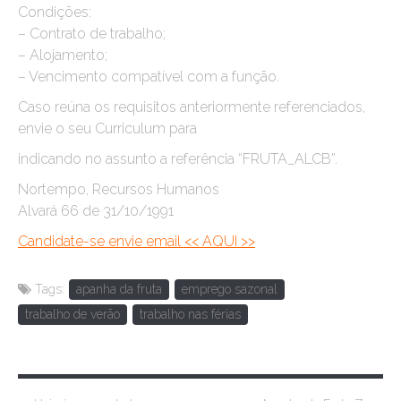
Condições:
– Contrato de trabalho;
– Alojamento;
– Vencimento compatível com a função.
Caso reúna os requisitos anteriormente referenciados,
envie o seu Curriculum para
indicando no assunto a referência “FRUTA_ALCB”.
Nortempo, Recursos Humanos
Alvará 66 de 31/10/1991
Candidate-se envie email << AQUI >>
Tags:
apanha da fruta
emprego sazonal
trabalho de verão
trabalho nas férias