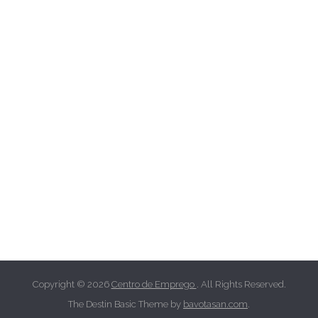
Copyright © 2026
Centro de Emprego
. All Rights Reserved.
The Destin Basic Theme by
bavotasan.com
.