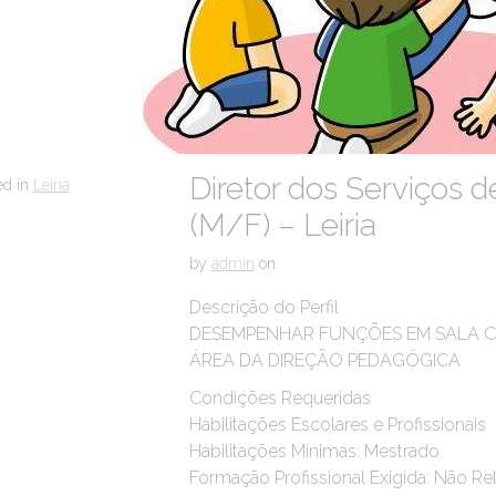
Diretor dos Serviços 
ed in
Leiria
(M/F) – Leiria
by
admin
on
Descrição do Perfil
DESEMPENHAR FUNÇÕES EM SALA 
ÁREA DA DIREÇÃO PEDAGÓGICA
Condições Requeridas
Habilitações Escolares e Profissionais
Habilitações Mínimas: Mestrado
Formação Profissional Exigida: Não Re