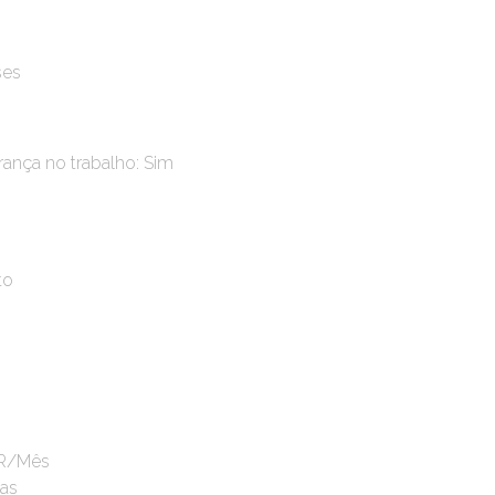
ses
ança no trabalho: Sim
to
UR/Mês
das