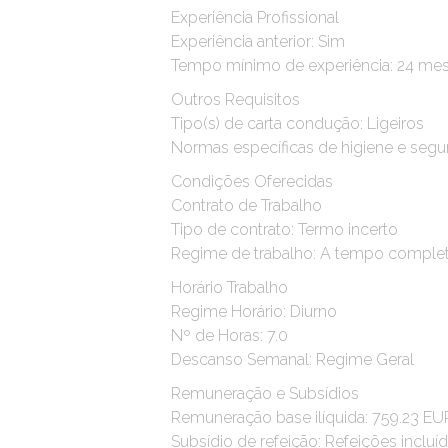
Experiência Profissional
Experiência anterior: Sim
Tempo mínimo de experiência: 24 me
Outros Requisitos
Tipo(s) de carta condução: Ligeiros
Normas específicas de higiene e segur
Condições Oferecidas
Contrato de Trabalho
Tipo de contrato: Termo incerto
Regime de trabalho: A tempo comple
Horário Trabalho
Regime Horário: Diurno
Nº de Horas: 7.0
Descanso Semanal: Regime Geral
Remuneração e Subsídios
Remuneração base ilíquida: 759.23 E
Subsídio de refeição: Refeições incluí