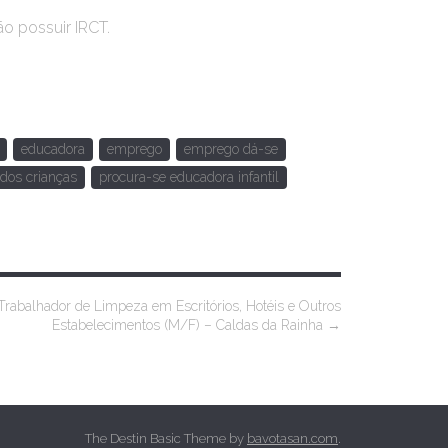
ão possuir IRCT.
educadora
emprego
emprego dá-se
ados crianças
procura-se educadora infantil
Trabalhador de Limpeza em Escritórios, Hotéis e Outros
Estabelecimentos (M/F) – Caldas da Rainha
→
The Destin Basic Theme by
bavotasan.com
.