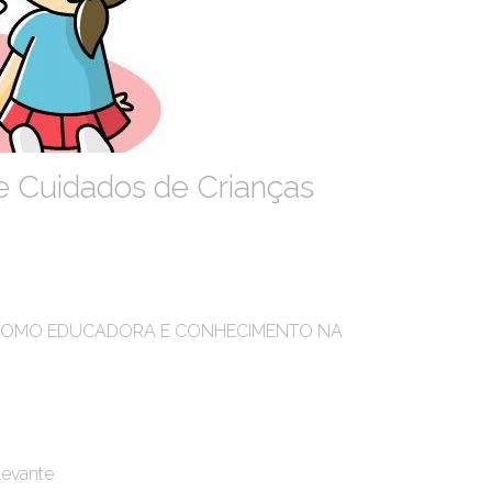
de Cuidados de Crianças
COMO EDUCADORA E CONHECIMENTO NA
levante