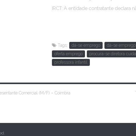
IRCT: A entidade contratante declara n
Tags:
dá-se emprego
dá-se empregp
oferta emprego
procura-se diretora cuid
professora infantil
sentante Comercial (M/F) – Coimbra
ed.