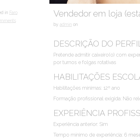
Vendedor em loja (est
ed in
Faro
omments
by
admin
on
DESCRIÇÃO DO PERFI
Pretende admitir caixeiro(o) com experi
por turnos e folgas rotativas
HABILITAÇÕES ESCOL
Habilitações mínimas: 12º ano
Formação profissional exigida: Não re
EXPERIÊNCIA PROFIS
Experiência anterior: Sim
Tempo mínimo de experiência: 6 mes