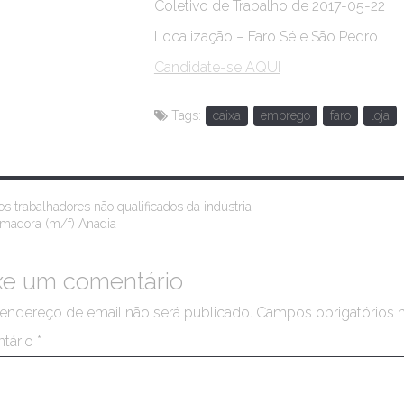
Coletivo de Trabalho de 2017-05-22
Localização – Faro Sé e São Pedro
Candidate-se AQUI
Tags:
caixa
emprego
faro
loja
s trabalhadores não qualificados da indústria
rmadora (m/f) Anadia
xe um comentário
endereço de email não será publicado.
Campos obrigatórios
tário
*