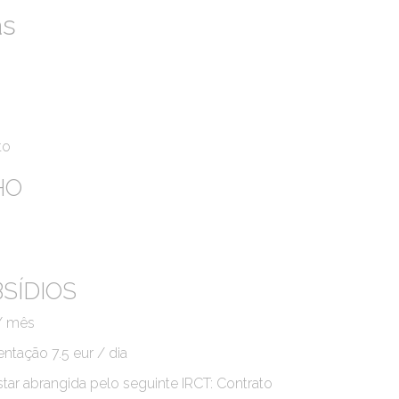
as
to
HO
SÍDIOS
 / mês
entação 7.5 eur / dia
star abrangida pelo seguinte IRCT: Contrato