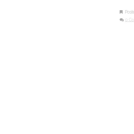
Post
0 C