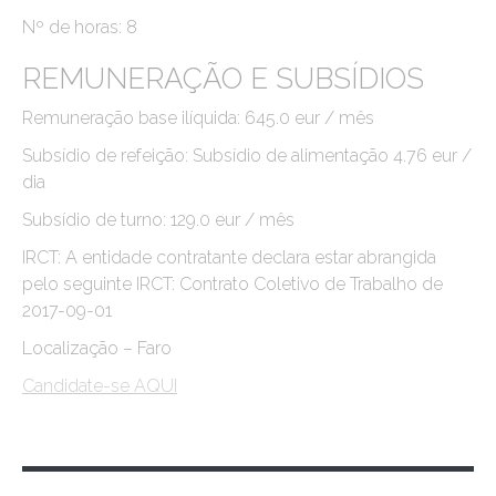
Nº de horas: 8
REMUNERAÇÃO E SUBSÍDIOS
Remuneração base ilíquida: 645.0 eur / mês
Subsídio de refeição: Subsídio de alimentação 4.76 eur /
dia
Subsídio de turno: 129.0 eur / mês
IRCT: A entidade contratante declara estar abrangida
pelo seguinte IRCT: Contrato Coletivo de Trabalho de
2017-09-01
Localização – Faro
Candidate-se AQUI