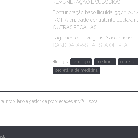
REMUNERAÇÃO E SUBSÍDIOS
Remuneração base ilíquida: 557.0 eur
IRCT: A entidade contratante declara n
OUTRAS REGALIAS
Pagamento de viagens: Não aplicável
CANDIDATAR-SE A ESTA OFERTA
Tags:
emprego
medicina
oferece-
secretária de medicina
e imobiliário e gestor de propriedades (m/f) Lisboa
ed.