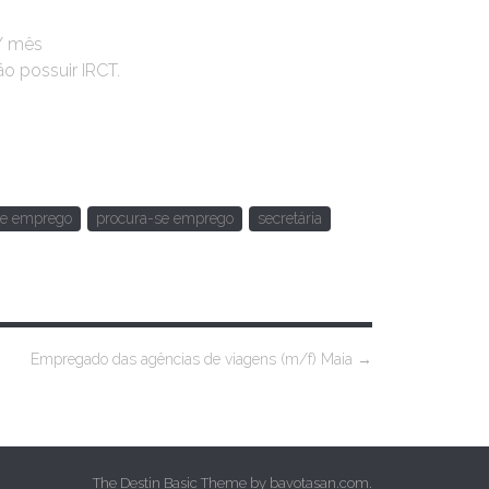
 / mês
ão possuir IRCT.
se emprego
procura-se emprego
secretária
Empregado das agências de viagens (m/f) Maia
→
The Destin Basic Theme by
bavotasan.com
.