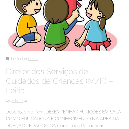
Posted in
Leiria
Diretor dos Serviços de
Cuidados de Crianças (M/F) –
Leiria
by
admin
on
Descrição do Perfil DESEMPENHAR FUNÇÕES EM SALA
COMO EDUCADORA E CONHECIMENTO NA ÁREA DA
DIREÇÃO PEDAGÓGICA Condições Requeridas