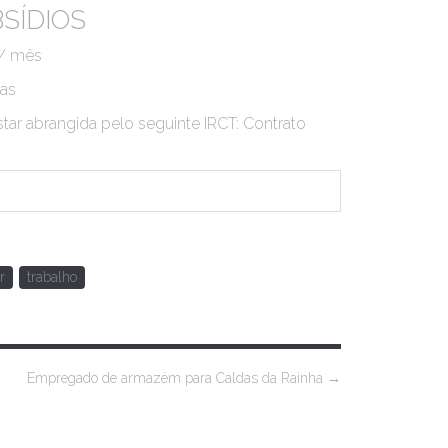
SÍDIOS
 / mês
das
star abrangida pelo seguinte IRCT: Contrato
r
trabalho
Empregado de armazém para Caldas da Rainha
→