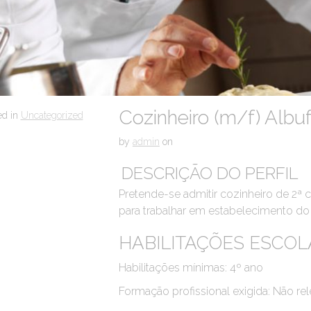
Cozinheiro (m/f) Albu
ed in
Uncategorized
by
admin
on
DESCRIÇÃO DO PERFIL
Pretende-se admitir cozinheiro de 2ª 
para trabalhar em estabelecimento do
HABILITAÇÕES ESCOL
Habilitações mínimas: 4º ano
Formação profissional exigida: Não re