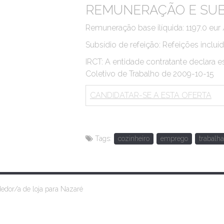
REMUNERAÇÃO E SUB
Remuneração base ilíquida: 1197.0 eur
Subsídio de refeição: Refeições incluí
IRCT: A entidade contratante declara e
Coletivo de Trabalho de 2009-10-15
CANDIDATAR-SE A ESTA OFERTA
Tags:
cozinheiro
emprego
trabalha
dor/a de loja para Nazaré