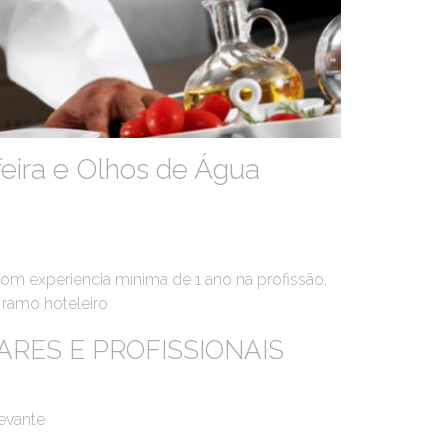
feira e Olhos de Água
com experiencia mínima de 1 ano na profissão,
 ramo hoteleiro
ARES E PROFISSIONAIS
levante