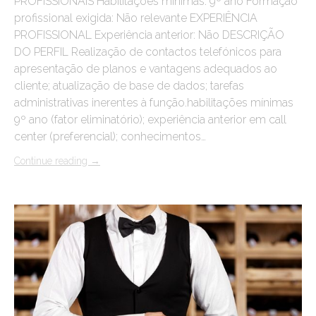
PROFISSIONAIS Habilitações mínimas: 9º ano Formação
profissional exigida: Não relevante EXPERIÊNCIA
PROFISSIONAL Experiência anterior: Não DESCRIÇÃO
DO PERFIL Realização de contactos telefónicos para
apresentação de planos e vantagens adequados ao
cliente; atualização de base de dados; tarefas
administrativas inerentes à função.habilitações mínimas
9º ano (fator eliminatório); experiência anterior em call
center (preferencial); conhecimentos…
Continue reading
→