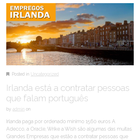
Posted in
Uncategorized
Irlanda está a contratar pessoas
que falam português
by
admin
on
Irlanda paga por ordenado mínimo 1560 euros A
Adecco, a Oracle, Wrike a Wish são algumas das muitas
Grandes Empresas que estão a contratar pessoas que