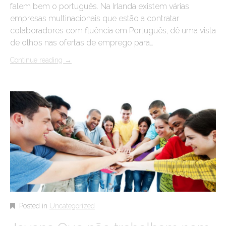
falem bem o português. Na Irlanda existem várias
empresas multinacionais que estão a contratar
colaboradores com fluência em Português, dê uma vista
de olhos nas ofertas de emprego para…
Continue reading
→
Posted in
Uncategorized