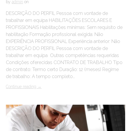
by
admin
on
DESCRIÇÃO DO PERFIL Pessoa com vontade de
trabalhar em equipa HABILITAÇÕES ESCOLARES E
PROFISSIONAIS Habilitações mínimas: Sem requisito de
habilitação Formação profissional exigida: Não
EXPERIÊNCIA PROFISSIONAL Experiência anterior: Não
DESCRIÇÃO DO PERFIL Pessoa com vontade de
trabalhar em equipa Outras competências requeridas
Condições oferecidas CONTRATO DE TRABALHO Tipo
de contrato: Termo certo Duração: 12 (meses) Regime
de trabalho: A tempo completo…
Continue reading
→