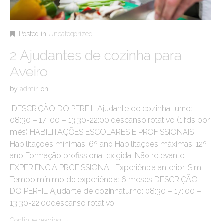
Posted in
Uncategorized
2 Ajudantes de cozinha para
Aveiro
by
admin
on
DESCRIÇÃO DO PERFIL Ajudante de cozinha turno:
08:30 – 17: 00 – 13:30-22:00 descanso rotativo (1 fds por
mês) HABILITAÇÕES ESCOLARES E PROFISSIONAIS
Habilitações mínimas: 6º ano Habilitações máximas: 12º
ano Formação profissional exigida: Não relevante
EXPERIÊNCIA PROFISSIONAL Experiência anterior: Sim
Tempo mínimo de experiência: 6 meses DESCRIÇÃO
DO PERFIL Ajudante de cozinhaturno: 08:30 – 17: 00 –
13:30-22:00descanso rotativo…
Continue reading
→