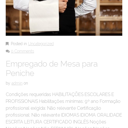
Posted in
Uncategorized
0 Comments
Empregado de Mesa para
Peniche
by
admin
on
Condições requeridas HABILITAÇÕES ESCOLARES E
PROFISSIONAIS Habilitações mínimas: 9º ano Formação
profissional exigida: Não relevante Certificação
profissional: Não relevante IDIOMAS IDIOMA ORALIDADE
ESCRITA LEITURA CERTIFICADO INGLÊS Noções