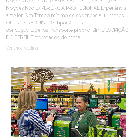
Noções Noções Não ESPANHOL Noções Noções
Noções Não EXPERIÊNCIA PROFISSIONAL Experiência
anterior: Sim Tempo mínimo de experiência: 12 meses
OUTROS REQUISITOS Tipo(s) de carta
condução: Ligeiros Transporte próprio: Sim DESCRIÇÃO
DO PERFIL Empregados de mesa…
Continue reading
→