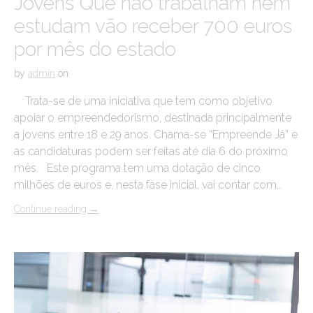
Jovens Que não trabalham nem
estudam vão receber 700 euros
por mês do estado
by
admin
on
Trata-se de uma iniciativa que tem como objetivo
apoiar o empreendedorismo, destinada principalmente
a jovens entre 18 e 29 anos. Chama-se “Empreende Já” e
as candidaturas podem ser feitas até dia 6 do próximo
mês. Este programa tem uma dotação de cinco
milhões de euros e, nesta fase inicial, vai contar com…
Continue reading
→