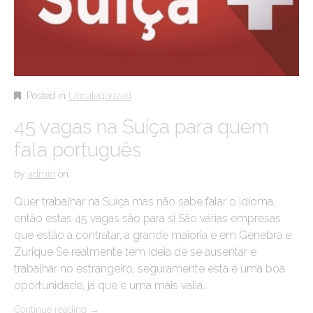
Posted in
Uncategorized
45 vagas na Suiça para quem
fala português
by
admin
on
Quer trabalhar na Suíça mas não sabe falar o idioma,
então estas 45 vagas são para si São várias empresas
que estão a contratar, a grande maioria é em Genebra e
Zurique Se realmente tem ideia de se ausentar e
trabalhar no estrangeiro, seguramente esta é uma boa
oportunidade, já que é uma mais valia…
Continue reading
→