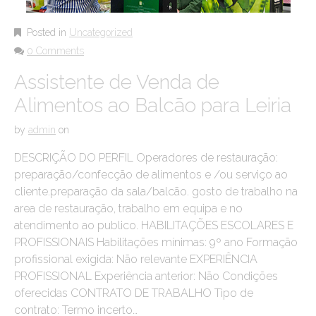
Posted in
Uncategorized
0 Comments
Assistente de Venda de
Alimentos ao Balcão para Leiria
by
admin
on
DESCRIÇÃO DO PERFIL Operadores de restauração:
preparação/confecção de alimentos e /ou serviço ao
cliente.preparação da sala/balcão. gosto de trabalho na
area de restauração, trabalho em equipa e no
atendimento ao publico. HABILITAÇÕES ESCOLARES E
PROFISSIONAIS Habilitações mínimas: 9º ano Formação
profissional exigida: Não relevante EXPERIÊNCIA
PROFISSIONAL Experiência anterior: Não Condições
oferecidas CONTRATO DE TRABALHO Tipo de
contrato: Termo incerto…