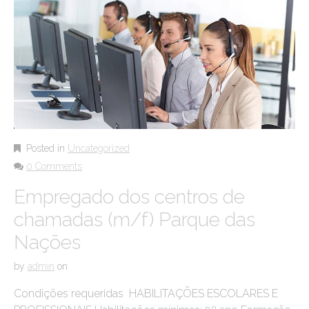
Posted in
Uncategorized
0 Comments
Empregado dos centros de
chamadas (m/f) Parque das
Nações
by
admin
on
Condições requeridas HABILITAÇÕES ESCOLARES E