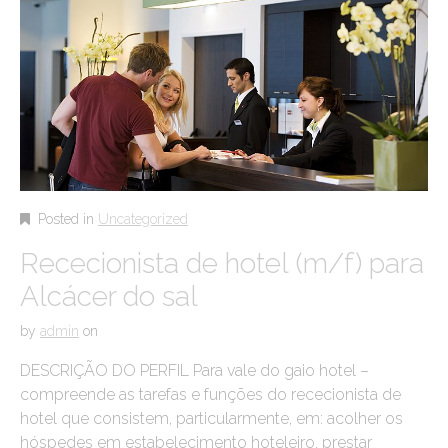
Posted in
Uncategorized
Rececionista de hotel (m/f) para
Alcácer do sal
by
admin
on
DESCRIÇÃO DO PERFIL Para vale do gaio hotel –
compreende as tarefas e funções do rececionista de
hotel que consistem, particularmente, em: acolher os
hóspedes em estabelecimento hoteleiro, prestar