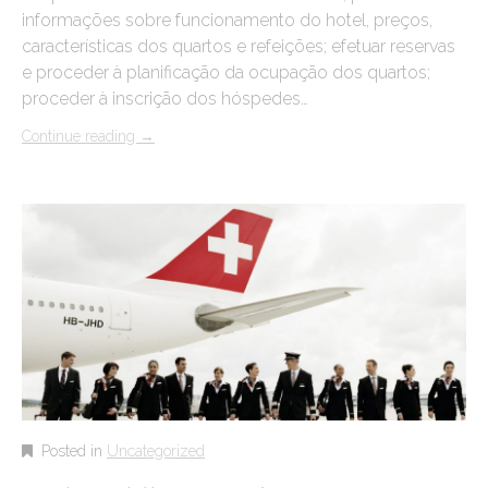
informações sobre funcionamento do hotel, preços,
características dos quartos e refeições; efetuar reservas
e proceder à planificação da ocupação dos quartos;
proceder à inscrição dos hóspedes…
Continue reading
→
Posted in
Uncategorized