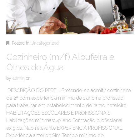
Posted in
Uncategorized
Cozinheiro (m/f) Albufeira e
Olhos de Água
by
admin
on
DESCRIÇÃO DO PERFIL Pretende-se admitir cozinheiro
de 2ª com experiencia mínima de 1 ano na profissão,
para trabalhar em estabelecimento do ramo hoteleiro
HABILITAÇÕES ESCOLARES E PROFISSIONAIS
Habilitações mínimas: 4º ano Formação profissional
exigida: Não relevante EXPERIÊNCIA PROFISSIONAL
Experiência anterior: Sim Tempo mínimo de