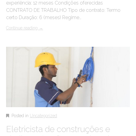
experiência: 12 meses Condições oferecidas
CONTRATO DE TRABALHO Tipo de contrato: Termo
certo Duração: 6 (meses) Regime…
Continue reading
→
Posted in
Uncategorized
Eletricista de construções e