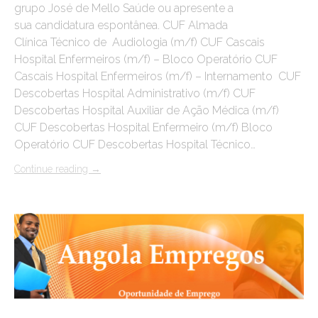
grupo José de Mello Saúde ou apresente a
sua candidatura espontânea. CUF Almada
Clínica Técnico de Audiologia (m/f) CUF Cascais
Hospital Enfermeiros (m/f) – Bloco Operatório CUF
Cascais Hospital Enfermeiros (m/f) – Internamento CUF
Descobertas Hospital Administrativo (m/f) CUF
Descobertas Hospital Auxiliar de Ação Médica (m/f)
CUF Descobertas Hospital Enfermeiro (m/f) Bloco
Operatório CUF Descobertas Hospital Técnico…
Continue reading
→