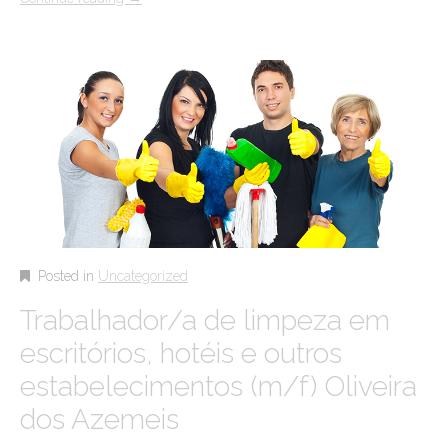
Posted in
Uncategorized
Trabalhador/a de limpeza em
escritórios, hotéis e outros
estabelecimentos (m/f) Oliveira
dos Azemeis