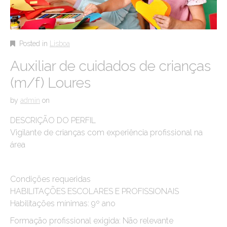
Posted in
Lisboa
Auxiliar de cuidados de crianças
(m/f) Loures
by
admin
on
DESCRIÇÃO DO PERFIL
Vigilante de crianças com experiência profissional na
área
Condições requeridas
HABILITAÇÕES ESCOLARES E PROFISSIONAIS
Habilitações mínimas: 9º ano
Formação profissional exigida: Não relevante