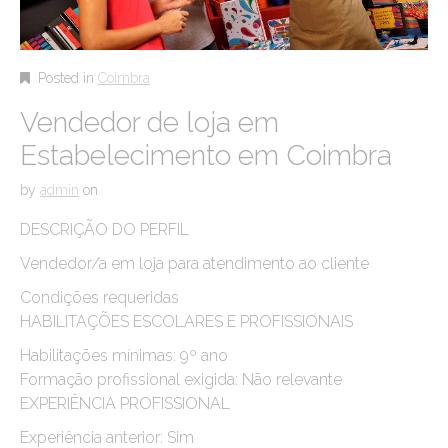
Posted in
Coimbra
Vendedor de loja em
Estabelecimento em Coimbra
by
admin
on
DESCRIÇÃO DO PERFIL
Vendedor/a em loja para atendimento ao cliente
Condições requeridas
HABILITAÇÕES ESCOLARES E PROFISSIONAIS
Habilitações mínimas: 9º ano
Formação profissional exigida: Não relevante
EXPERIÊNCIA PROFISSIONAL
Experiência anterior: Sim