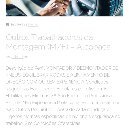
Posted in
Leiria
Outros Trabalhadores da
Montagem (M/F) – Alcobaça
by
admin
on
Descrição do Perfil MONTADOR / DESMONTADOR DE
PNEUS, EQUILIBRAR RODAS E ALINHAMENTO DE
DIREÇÃO COM OU SEM EXPERIÊNCIA Condições
Requeridas Habilitações Escolares e Profissionais
Habilitações Mínimas: 4º Ano Formação Profissional
Exigida: Não Experiência Profissional Experiência anterior:
Não Outros Requisitos Tipo(s) de carta condução:
Ligeiros Normas específicas de higiene e segurança no
trabalho: Sim Condições Oferecidas…