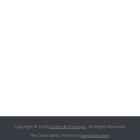
Copyright © 2026
Centro de Emprego
. All Rights Reserved.
The Destin Basic Theme by
bavotasan.com
.