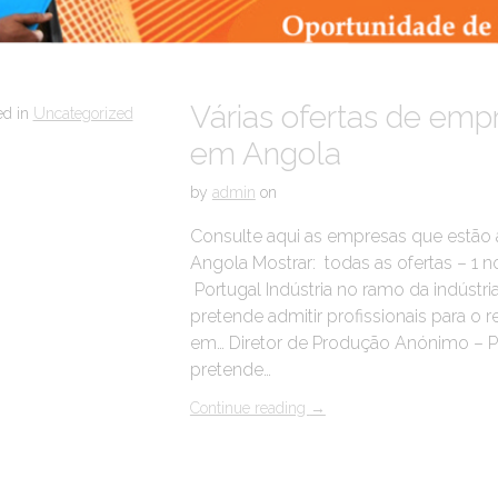
Várias ofertas de em
ed in
Uncategorized
em Angola
by
admin
on
Consulte aqui as empresas que estão a
Angola Mostrar: todas as ofertas – 1 n
Portugal Indústria no ramo da indústr
pretende admitir profissionais para o 
em… Diretor de Produção Anónimo – Po
pretende…
Continue reading
→