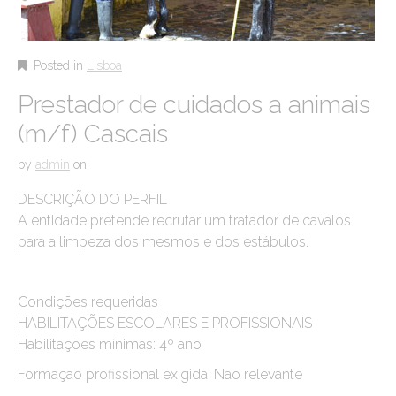
Posted in
Lisboa
Prestador de cuidados a animais
(m/f) Cascais
by
admin
on
DESCRIÇÃO DO PERFIL
A entidade pretende recrutar um tratador de cavalos
para a limpeza dos mesmos e dos estábulos.
Condições requeridas
HABILITAÇÕES ESCOLARES E PROFISSIONAIS
Habilitações mínimas: 4º ano
Formação profissional exigida: Não relevante