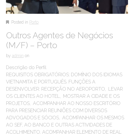
Posted in
Porto
Outros Agentes de Negócios
(M/F) – Porto
by
admin
on
Descrição do Perfil
REQUISITOS OBRIGATÓRIOS: DOMÍNIO DOS IDIOMAS
VIETNAMITA E PORTUGUÊS. FUNÇÕES A
DESENVOLVER: RECEPÇÃO NO AEROPORTO, LEVAR
OS CLIENTES AO HOTEL, MOSTRAR A CIDADE E OS
PROJETOS, ACOMPANHAR AO NOSSO ESCRITÓRIO
PARA PRESENCIAR REUNIÕES COM DIVERSOS
ADVOGADOS E SÓCIOS, ACOMPANHAR OS MESMOS
AO SEF, AO BANCO E OUTRAS ACTIVIDADES DE
ACOLHIMENTO. ACOMPANHAR ELEMENTO DE REAL