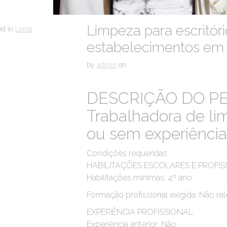
Limpeza para escritóri
ed in
Leiria
estabelecimentos em
by
admin
on
DESCRIÇÃO DO PE
Trabalhadora de l
ou sem experiência
Condições requeridas
HABILITAÇÕES ESCOLARES E PROFIS
Habilitações mínimas: 4º ano
Formação profissional exigida: Não re
EXPERIÊNCIA PROFISSIONAL
Experiência anterior: Não