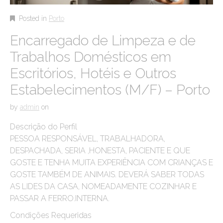
Posted in
Porto
Encarregado de Limpeza e de
Trabalhos Domésticos em
Escritórios, Hotéis e Outros
Estabelecimentos (M/F) – Porto
by
admin
on
Descrição do Perfil
PESSOA RESPONSÁVEL, TRABALHADORA,
DESPACHADA, SERIA ,HONESTA, PACIENTE E QUE
GOSTE E TENHA MUITA EXPERIÊNCIA COM CRIANÇAS E
GOSTE TAMBÉM DE ANIMAIS. DEVERÁ SABER TODAS
AS LIDES DA CASA, NOMEADAMENTE COZINHAR E
PASSAR A FERRO.INTERNA.
Condições Requeridas