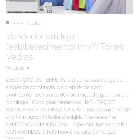
Posted in
Leiria
Vendedor em loja
(estabelecimento) (m/f) Torres
Vedras
by
admin
on
DESCRIÇÃO DO PERFIL Vender ao balcão de loja de
artigos de construção. de preferência com
conhecimentos na área de construção(folga à quarta e
domingo) Condições requeridas HABILITAÇÕES
ESCOLARES E PROFISSIONAIS Habilitações mínimas: 9º
ano Formação profissional exigida: Não relevante
EXPERIÊNCIA PROFISSIONAL Experiência anterior: Não
OUTROS REQUISITOS Tipo(s) de carta condução: