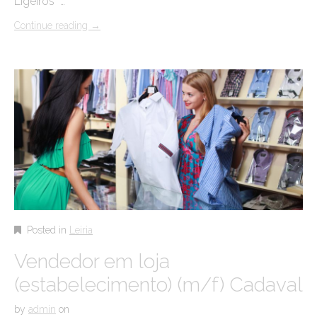
Ligeiros …
Continue reading
→
Posted in
Leiria
Vendedor em loja
(estabelecimento) (m/f) Cadaval
by
admin
on