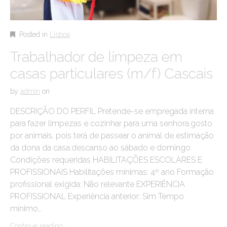
Posted in
Lisboa
Trabalhador de limpeza em
casas particulares (m/f) Cascais
by
admin
on
DESCRIÇÃO DO PERFIL Pretende-se empregada interna
para fazer limpezas e cozinhar para uma senhora.gosto
por animais, pois terá de passear o animal de estimação
da dona da casa.descanso ao sábado e domingo
Condições requeridas HABILITAÇÕES ESCOLARES E
PROFISSIONAIS Habilitações mínimas: 4º ano Formação
profissional exigida: Não relevante EXPERIÊNCIA
PROFISSIONAL Experiência anterior: Sim Tempo
mínimo…
Continue reading
→