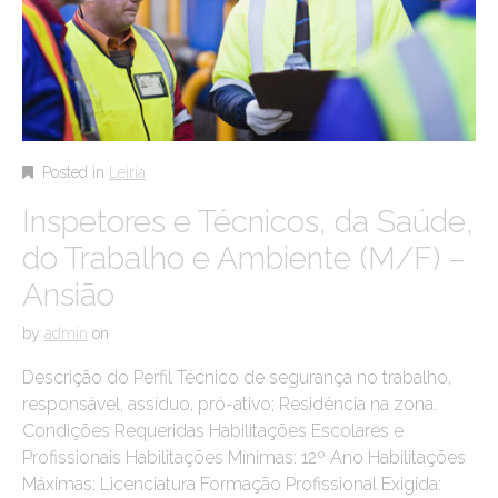
Posted in
Leiria
Inspetores e Técnicos, da Saúde,
do Trabalho e Ambiente (M/F) –
Ansião
by
admin
on
Descrição do Perfil Técnico de segurança no trabalho,
responsável, assíduo, pró-ativo; Residência na zona.
Condições Requeridas Habilitações Escolares e
Profissionais Habilitações Mínimas: 12º Ano Habilitações
Máximas: Licenciatura Formação Profissional Exigida: