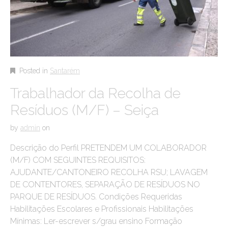
Posted in
Santarém
Trabalhador da Recolha de
Resíduos (M/F) – Seiça
by
admin
on
Descrição do Perfil PRETENDEM UM COLABORADOR
(M/F) COM SEGUINTES REQUISITOS:
AJUDANTE/CANTONEIRO RECOLHA RSU; LAVAGEM
DE CONTENTORES, SEPARAÇÃO DE RESÍDUOS NO
PARQUE DE RESÍDUOS. Condições Requeridas
Habilitações Escolares e Profissionais Habilitações
Mínimas: Ler-escrever s/grau ensino Formação