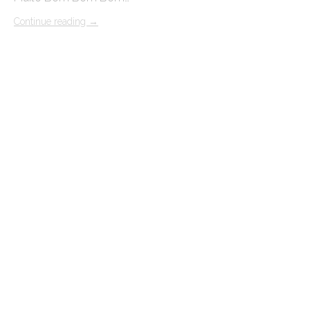
Continue reading
→