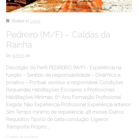
Posted in
Leiria
Pedreiro (M/F) – Caldas da
Rainha
by
admin
on
Descrição do Perfil PEDREIRO (M/F):- Experiência na
função – Sentido de responsabilidade – Dinâmico e
proativo – Pontual, assíduo e responsável Condições
Requeridas Habilitações Escolares e Profissionais
Habilitações Mínimas: 6º Ano Formação Profissional
Exigida: Não Experiência Profissional Experiência anterior:
Sim Tempo mínimo de experiência: 48 meses Outros
Requisitos Tipo(s) de carta condução: Ligeiros
Transporte Próprio:…
Continue reading
→