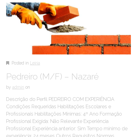
Posted in
Leiria
Pedreiro (M/F) – Nazaré
by
admin
on
Descrição do Perfil PEDREIRO COM EXPERIÊNCIA
Condições Requeridas Habilitações Escolares e
Profissionais Habilitações Mínimas: 4º Ano Formação
Profissional Exigida: Não Relevante Experiência
Profissional Experiência anterior: Sim Tempo mínimo de
experiência: 24 meses Outros Requisitos Normas