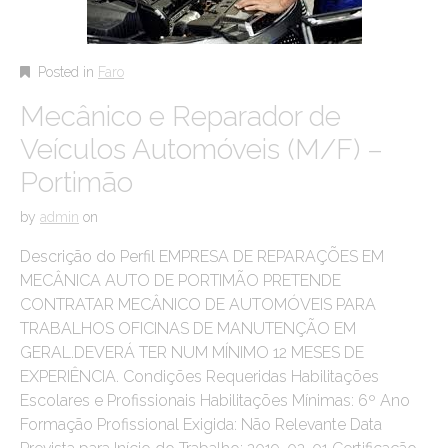
Posted in
Faro
Mecânico e Reparador de
Veículos Automóveis (M/F) –
Portimão
by
admin
on
Descrição do Perfil EMPRESA DE REPARAÇÕES EM
MECÂNICA AUTO DE PORTIMÃO PRETENDE
CONTRATAR MECÂNICO DE AUTOMÓVEIS PARA
TRABALHOS OFICINAS DE MANUTENÇÃO EM
GERAL.DEVERÁ TER NUM MÍNIMO 12 MESES DE
EXPERIÊNCIA. Condições Requeridas Habilitações
Escolares e Profissionais Habilitações Mínimas: 6º Ano
Formação Profissional Exigida: Não Relevante Data