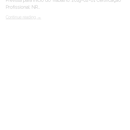
Prevista para Início do Trabalho: 2019-02-01 Certificação
Profissional: NR…
Continue reading
→