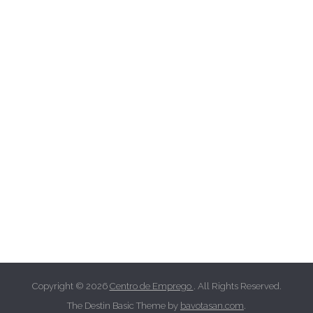
Copyright © 2026
Centro de Emprego
. All Rights Reserved.
The Destin Basic Theme by
bavotasan.com
.