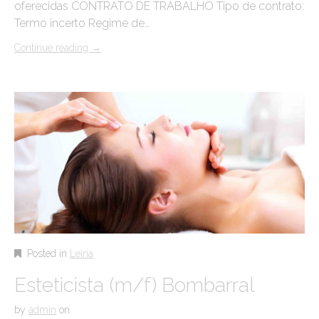
oferecidas CONTRATO DE TRABALHO Tipo de contrato:
Termo incerto Regime de…
Continue reading
→
Posted in
Leiria
Esteticista (m/f) Bombarral
by
admin
on