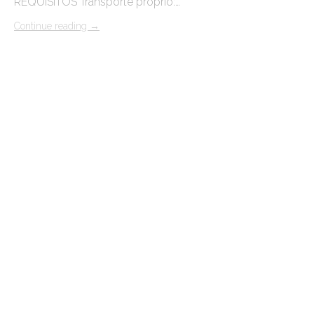
REQUISITOS Transporte próprio:…
Continue reading
→