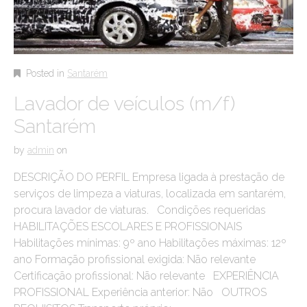
Posted in
Santarém
Lavador de veículos (m/f)
Santarém
by
admin
on
DESCRIÇÃO DO PERFIL Empresa ligada à prestação de
serviços de limpeza a viaturas, localizada em santarém,
procura lavador de viaturas. Condições requeridas
HABILITAÇÕES ESCOLARES E PROFISSIONAIS
Habilitações mínimas: 9º ano Habilitações máximas: 12º
ano Formação profissional exigida: Não relevante
Certificação profissional: Não relevante EXPERIÊNCIA
PROFISSIONAL Experiência anterior: Não OUTROS