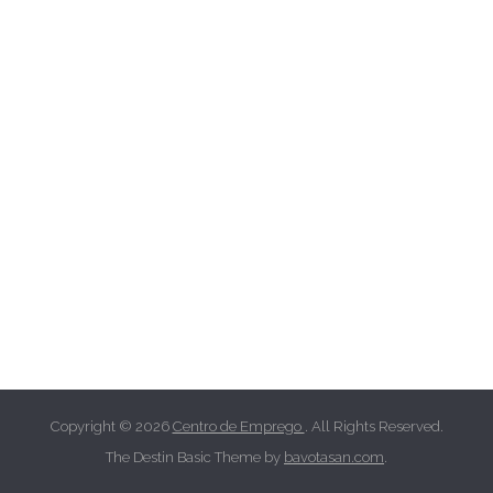
Copyright © 2026
Centro de Emprego
. All Rights Reserved.
The Destin Basic Theme by
bavotasan.com
.