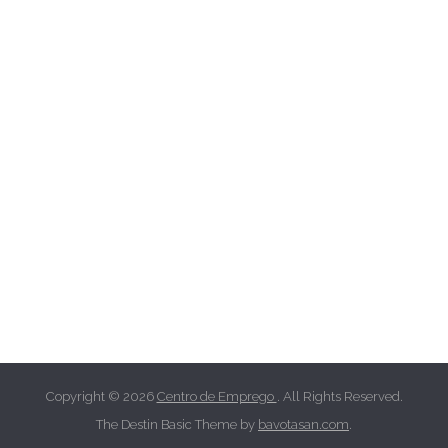
Copyright © 2026
Centro de Emprego
. All Rights Reserved.
The Destin Basic Theme by
bavotasan.com
.