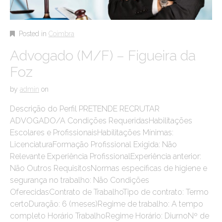
Posted in
Coimbra
Advogado (M/F) – Figueira da
Foz
by
admin
on
Descrição do Perfil PRETENDE RECRUTAR
ADVOGADO/A Condições RequeridasHabilitações
Escolares e ProfissionaisHabilitações Mínimas:
LicenciaturaFormação Profissional Exigida: Não
Relevante Experiência ProfissionalExperiência anterior:
Não Outros RequisitosNormas específicas de higiene e
segurança no trabalho: Não Condições
OferecidasContrato de TrabalhoTipo de contrato: Termo
certoDuração: 6 (meses)Regime de trabalho: A tempo
completo Horário TrabalhoRegime Horário: DiurnoNº de