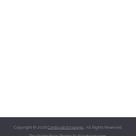
Copyright © 2026
Centro de Emprego
. All Rights Reserved.
The Destin Basic Theme by
bavotasan.com
.