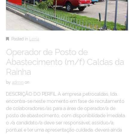
Posted in
Leiria
Operador de Posto de
Abastecimento (m/f) Caldas da
Rainha
by
admin
on
DESCRIÇÃO DO PERFIL A empresa petrocaldas, lda.
encontra-se neste momento em fase de recrutamento
de colaboradores/as para a área de operador/a de
posto de abastecimento, com disponibilidade imediata.
o /a candidato/a deve ser responsável, assíduo/a,
pontual e ter uma apresentação cuidada. deverá ainda