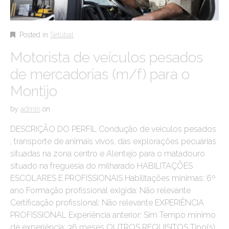
Posted in
Setúbal
Motorista de veículos pesados
de mercadorias (m/f) para o
Montijo
by
admin
on
DESCRIÇÃO DO PERFIL Condução de veículos pesados
, transporte de animais vivos, das explorações pecuárias
situadas na zona centro e Alentejo para o matadouro
situado na freguesia do milharado HABILITAÇÕES
ESCOLARES E PROFISSIONAIS Habilitações mínimas: 6º
ano Formação profissional exigida: Não relevante
Certificação profissional: Não relevante EXPERIÊNCIA
PROFISSIONAL Experiência anterior: Sim Tempo mínimo
de experiência: 36 meses OUTROS REQUISITOS Tipo(s)…