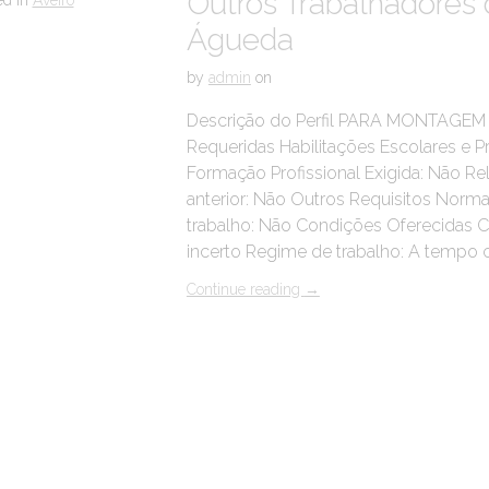
Outros Trabalhadores
ed in
Aveiro
Águeda
by
admin
on
Descrição do Perfil PARA MONTAG
Requeridas Habilitações Escolares e Pr
Formação Profissional Exigida: Não Rel
anterior: Não Outros Requisitos Norma
trabalho: Não Condições Oferecidas C
incerto Regime de trabalho: A tempo
Continue reading
→