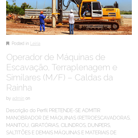
Posted in
Leiria
Operador de Máquinas de
Escavação, Terraplenagem e
Similares (M/F) – Caldas da
Rainha
by
admin
on
Descrição do Perfil PRETENDE-SE ADMITIR
MANOBRADOR DE MÁQUINAS (RETROESCAVADORAS,
MANITOU, GIRATÓRIAS, CILINDROS, DUNPERS,
SALTITÕES E DEMAIS MÁQUINAS E MATERIAIS DE