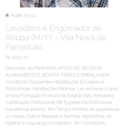
Posted in
Porto
Lavadeiro e Engomador de
Roupa (M/F) – Vila Nova de
Famalicão
by
admin
on
Descrição do Perfil PARA APOIO NO SETOR DE
ACABAMENTOS, REVISTA, FERRO E EMBALAGEM
Condições Requeridas Habilitações Escolares e
Profissionais Habilitações Mínimas: Ler-escrever s/grau
ensino Formação Profissional Exigida: Não Relevante
Certificação Profissional: NR Experiência Profissional
Experiência anterior: Sim Tempo mínimo de experiência:
12 meses Outros Requisitos Normas específicas de
higiene e segurança no trabalho: Sim Condições…