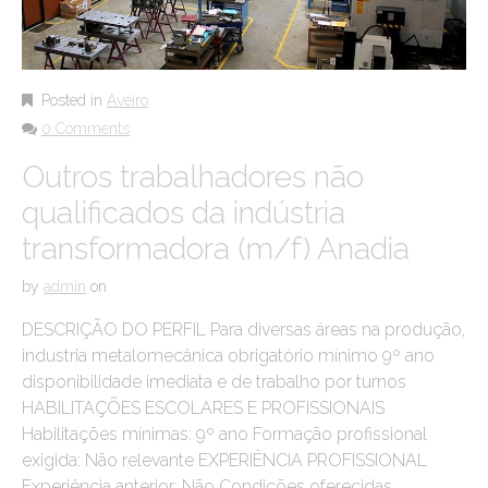
Posted in
Aveiro
0 Comments
Outros trabalhadores não
qualificados da indústria
transformadora (m/f) Anadia
by
admin
on
DESCRIÇÃO DO PERFIL Para diversas áreas na produção,
industria metalomecânica obrigatório mínimo 9º ano
disponibilidade imediata e de trabalho por turnos
HABILITAÇÕES ESCOLARES E PROFISSIONAIS
Habilitações mínimas: 9º ano Formação profissional
exigida: Não relevante EXPERIÊNCIA PROFISSIONAL
Experiência anterior: Não Condições oferecidas