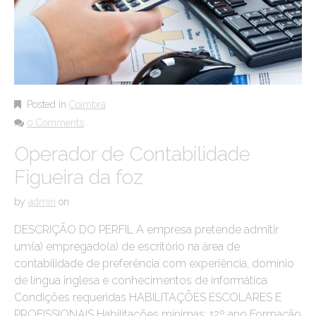
Posted in
Coimbra
0 Comments
Operador de Contabilidade
Figueira da foz
by
admin
on
DESCRIÇÃO DO PERFIL A empresa pretende admitir
um(a) empregado(a) de escritório na área de
contabilidade de preferência com experiência, domínio
de língua inglesa e conhecimentos de informática
Condições requeridas HABILITAÇÕES ESCOLARES E
PROFISSIONAIS Habilitações mínimas: 12º ano Formação