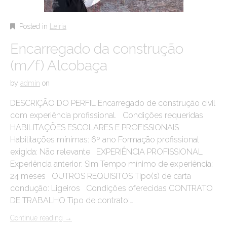
Posted in
Leiria
Encarregado da construção
(m/f) Alcobaça
by
admin
on
DESCRIÇÃO DO PERFIL Encarregado de construção civil
com experiência profissional. Condições requeridas
HABILITAÇÕES ESCOLARES E PROFISSIONAIS
Habilitações mínimas: 6º ano Formação profissional
exigida: Não relevante EXPERIÊNCIA PROFISSIONAL
Experiência anterior: Sim Tempo mínimo de experiência:
24 meses OUTROS REQUISITOS Tipo(s) de carta
condução: Ligeiros Condições oferecidas CONTRATO
DE TRABALHO Tipo de contrato:…
Continue reading
→