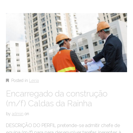
Posted in
Leiria
Encarregado da construção
(m/f) Caldas da Rainha
by
admin
on
DESCRIÇÃO DO PERFIL pretende-se admitir chefe de
equipa (m/f) para para desenvolver tarefas inerentes à