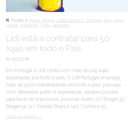
Posted in
Aveiro
,
Braga
,
Castelo Branco
,
Coimbra
,
Faro
,
Leiria
,
Lisboa
,
Portalegre
,
Porto
,
Santarém
Lidl está a contratar para 50
lojas em todo o País
by
admin
on
Em Portugal o Lidl conta com mais de 245 lojas
espalhadas por todo o país. O Lidl Portugal emprega
mais de 5000 trabalhadores em todo o país, pessoas
com diferentes perfis e experiência, sempre prontas
para fazer do impossível, possível. Aveiro (2) | Braga (3) |
Bragança (1) | Castelo Branco (4) | Coimbra (5)…
Continue reading
→