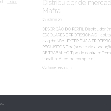
Distribuidor de mercad
ed in
Lisboa
Mafra
by
admin
on
DESCRIÇÃO DO PERFIL Distribuidor (
ESCOLARES E PROFISSIONAIS Habilitaç
exigida: Não EXPERIÊNCIA PROFISSIO
REQUISITOS Tipo(s) de carta conduç
DE TRABALHO Tipo de contrato: Termo
trabalho: A tempo completo …
Continue reading
→
ed.