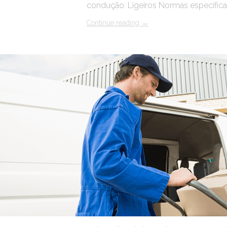
condução: Ligeiros Normas específica
Continue reading
→