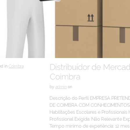
Distribuidor de Mercad
ed in
Coimbra
Coimbra
by
admin
on
Descrição do Perfil EMPRESA PRET
DE COIMBRA COM CONHECIMENTOS E
Habilitações Escolares e Profissionai
Profissional Exigida: Não Relevante Exp
Tempo mínimo de experiência: 12 mese