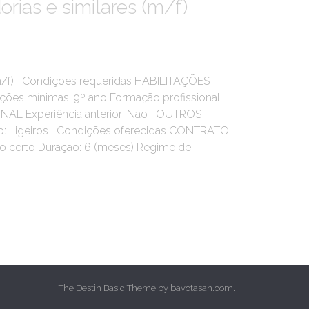
orias e similares (m/f)
m/f) Condições requeridas HABILITAÇÕES
ões mínimas: 9º ano Formação profissional
NAL Experiência anterior: Não OUTROS
ão: Ligeiros Condições oferecidas CONTRATO
 certo Duração: 6 (meses) Regime de
The Destin Basic Theme by
bavotasan.com
.