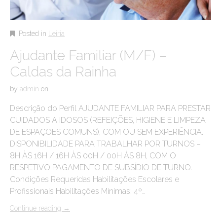
Posted in
Leiria
Ajudante Familiar (M/F) –
Caldas da Rainha
by
admin
on
Descrição do Perfil AJUDANTE FAMILIAR PARA PRESTAR
CUIDADOS A IDOSOS (REFEIÇÕES, HIGIENE E LIMPEZA
DE ESPAÇOES COMUNS), COM OU SEM EXPERIÊNCIA.
DISPONIBILIDADE PARA TRABALHAR POR TURNOS –
8H ÀS 16H / 16H ÀS 00H / 00H ÀS 8H, COM O
RESPETIVO PAGAMENTO DE SUBSÍDIO DE TURNO.
Condições Requeridas Habilitações Escolares e
Profissionais Habilitações Mínimas: 4º…
Continue reading
→