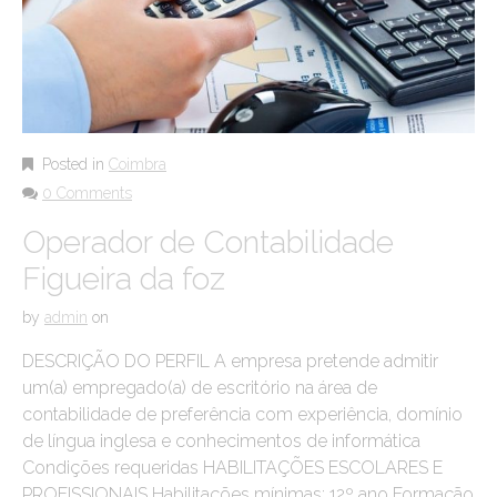
Posted in
Coimbra
0 Comments
Operador de Contabilidade
Figueira da foz
by
admin
on
DESCRIÇÃO DO PERFIL A empresa pretende admitir
um(a) empregado(a) de escritório na área de
contabilidade de preferência com experiência, domínio
de língua inglesa e conhecimentos de informática
Condições requeridas HABILITAÇÕES ESCOLARES E
PROFISSIONAIS Habilitações mínimas: 12º ano Formação