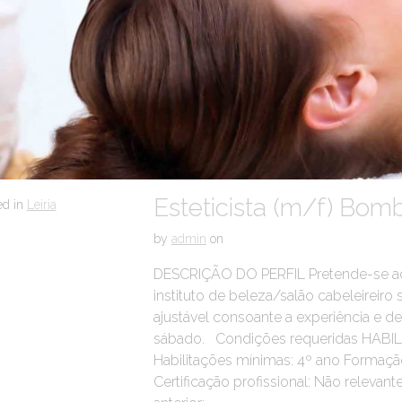
Esteticista (m/f) Bomb
ed in
Leiria
by
admin
on
DESCRIÇÃO DO PERFIL Pretende-se admi
instituto de beleza/salão cabeleireiro
ajustável consoante a experiência e 
sábado. Condições requeridas HAB
Habilitações mínimas: 4º ano Formação
Certificação profissional: Não relev