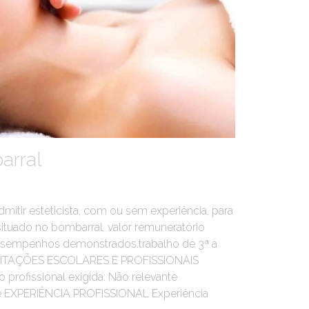
arral
tir esteticista, com ou sem experiência, para
 situado no bombarral. valor remuneratório
desempenhos demonstrados.trabalho de 3ª a
ILITAÇÕES ESCOLARES E PROFISSIONAIS
 profissional exigida: Não relevante
ante EXPERIÊNCIA PROFISSIONAL Experiência