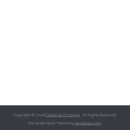
Copyright © 2026
Centro de Emprego
. All Rights Reserved.
The Destin Basic Theme by
bavotasan.com
.