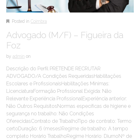
Posted in
Coimbra
Advogado (M/F) – Figueira da
Foz
by
admin
on
Descrição do Perfil PRETENDE RECRUTAR
ADVOGADO/A Condições RequeridasHabilitações
Escolares e ProfissionaisHabilitações Mínimas:
LicenciaturaFormação Profissional Exigida: Não
Relevante Experiência ProfissionalExperiência anterior:
Não Outros RequisitosNormas específicas de higiene e
segurança no trabalho: Não Condições
OferecidasContrato de TrabalhoTipo de contrato: Termo
certoDuração: 6 (meses)Regime de trabalho: A tempo
completo Horário TrabalhoRegime Horário: DiurnoNº de